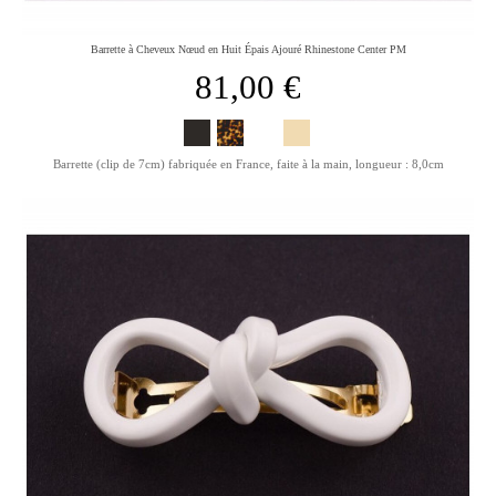
Barrette à Cheveux Nœud en Huit Épais Ajouré Rhinestone Center PM
81,00 €
Barrette (clip de 7cm) fabriquée en France, faite à la main, longueur : 8,0cm