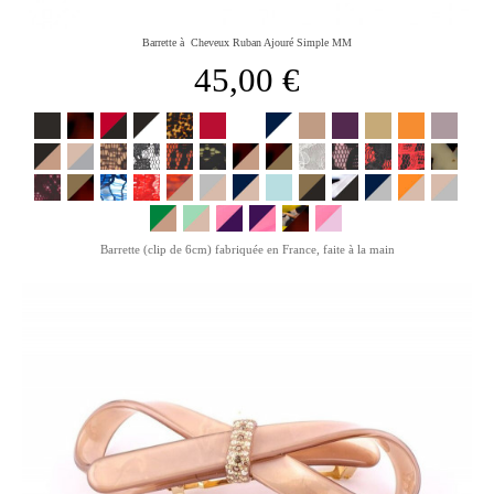
Barrette à Cheveux Ruban Ajouré Simple MM
45,00 €
Barrette (clip de 6cm) fabriquée en France, faite à la main