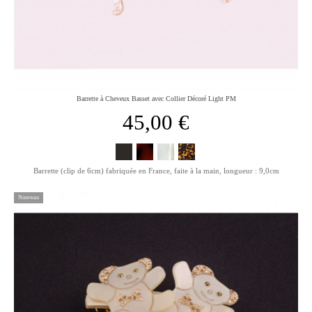
Barrette à Cheveux Basset avec Collier Décoré Light PM
45,00 €
Barrette (clip de 6cm) fabriquée en France, faite à la main, longueur : 9,0cm
Nouveau