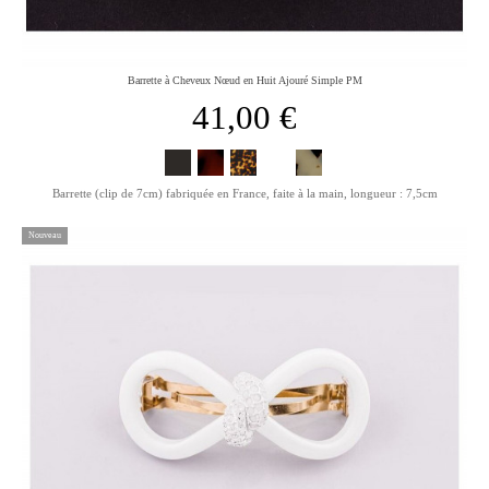
Barrette à Cheveux Nœud en Huit Ajouré Simple PM
41,00 €
Barrette (clip de 7cm) fabriquée en France, faite à la main, longueur : 7,5cm
Nouveau