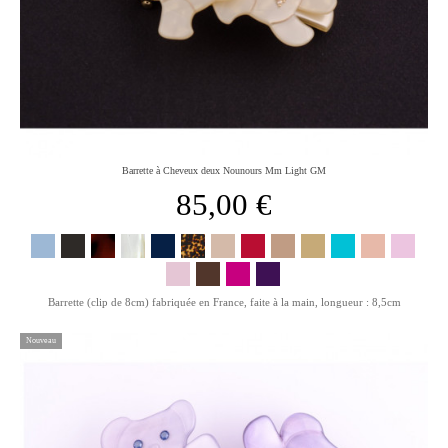
Barrette à Cheveux deux Nounours Mm Light GM
85,00 €
Barrette (clip de 8cm) fabriquée en France, faite à la main, longueur : 8,5cm
Nouveau