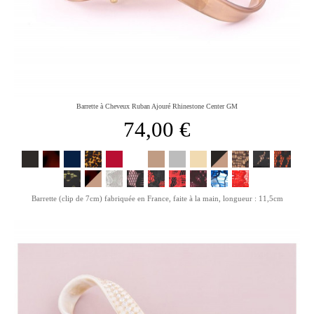
Barrette à Cheveux Ruban Ajouré Rhinestone Center GM
74,00 €
Barrette (clip de 7cm) fabriquée en France, faite à la main, longueur : 11,5cm