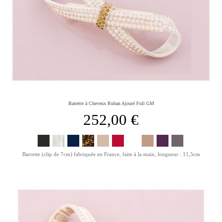
Barrette à Cheveux Ruban Ajouré Full GM
252,00 €
Barrette (clip de 7cm) fabriquée en France, faite à la main, longueur : 11,5cm