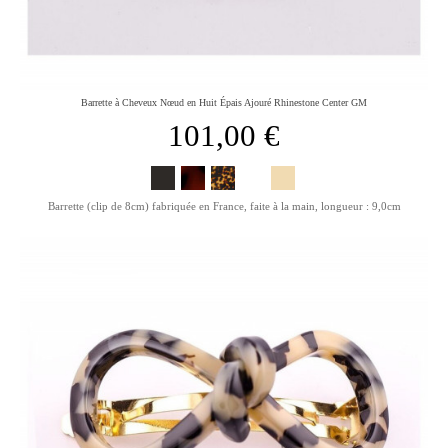
Barrette à Cheveux Nœud en Huit Épais Ajouré Rhinestone Center GM
101,00 €
Barrette (clip de 8cm) fabriquée en France, faite à la main, longueur : 9,0cm