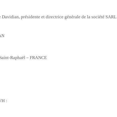
 Davidian, présidente et directrice générale de la société SA
IAN
0 Saint-Raphaël – FRANCE
VH :