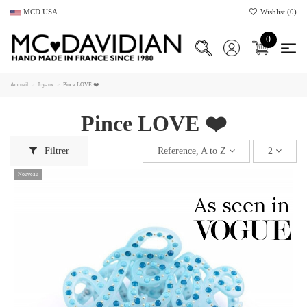
MCD USA
Wishlist (
0
)
0
Accueil
Joyaux
Pince LOVE ❤️
Pince LOVE ❤️
Filtrer
Reference, A to Z
2
Nouveau