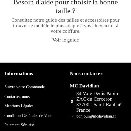
Besoin d'aide pour choisir la bonne
taille ?
Consultez notre guide des tailles et accessoires pour
trouver le modèle le plus adapté à vos cheveux et à
votre coiffure.
Voir le guide
Informations
Nous contacter
MC Davidian
Suivre votre Commande
84 Voie Denis Papin
Contactez-nous
ZAC du Cerceron
83700 - Saint-Raphaël
Mentions Légales
France
Condition Générales de Vente
bonjour@mcdavidian.fr
Paiement Sécurisé