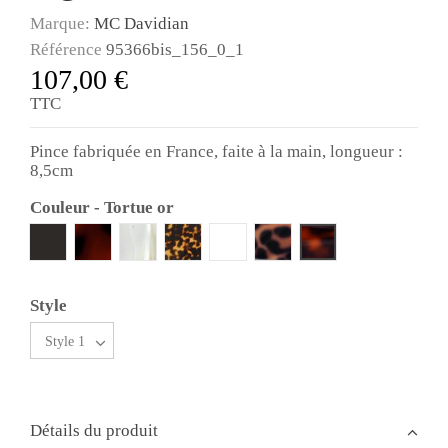
Marque:
MC Davidian
Référence
95366bis_156_0_1
107,00 €
TTC
Pince fabriquée en France, faite à la main, longueur :
8,5cm
Couleur
-
Tortue or
Noir
Ecaille
Alba
Tortue
Blanc
Panthere
Tortue or
Style
Détails du produit