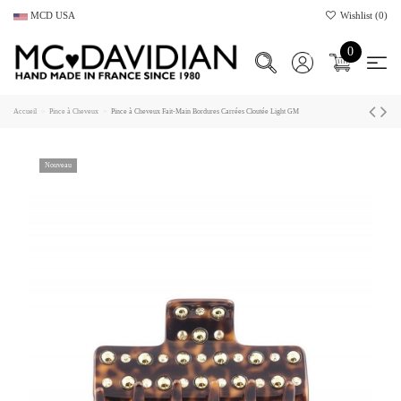
MCD USA
Wishlist (
0
)
0
Accueil
Pince à Cheveux
Pince à Cheveux Fait-Main Bordures Carrées Cloutée Light GM
Nouveau