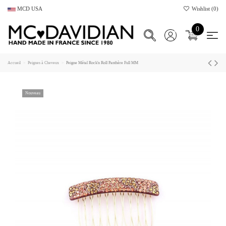
MCD USA
Wishlist (
0
)
0
Accueil
Peignes à Cheveux
Peigne Métal Rock'n Roll Panthère Full MM
Nouveau