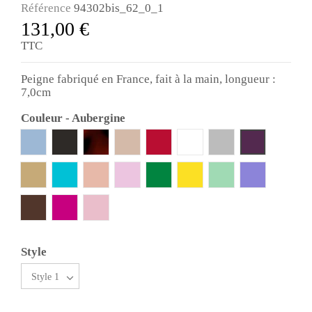
Référence
94302bis_62_0_1
131,00 €
TTC
Peigne fabriqué en France, fait à la main, longueur :
7,0cm
Couleur
-
Aubergine
Bleu ciel
Noir
Ecaille
Poudre
Rouge
Blanc
Gris
Aubergine
Beige clair
Bleu turquoise
Peach
Rose clair
Vert emeraude
Jaune
Vert clair
Mauve
Marron
Fuchsia
Rose clair clair
Style