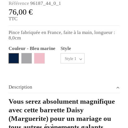
Référence
96187_44_0_1
76,00 €
TTC
Pince fabriquée en France, faite à la main, longueur :
8,0cm
Couleur
-
Bleu marine
Style
Gris clair
Rose fonce
Bleu marine
Description
Vous serez absolument magnifique
avec cette barrette Daisy
(Marguerite) pour un mariage ou
tous autres évènements galants.