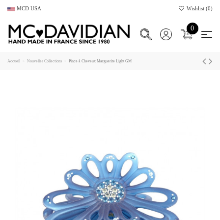
MCD USA
Wishlist (
0
)
0
Accueil
Nouvelles Collections
Pince à Cheveux Marguerite Light GM