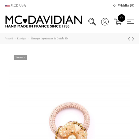
MCD USA
Wishlist (
0
)
0
Accueil
Élastique
Élastique Impatiences de Guinée PM
Nouveau