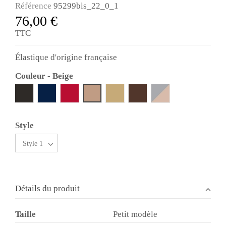
Référence
95299bis_22_0_1
76,00 €
TTC
Élastique d'origine française
Couleur
-
Beige
Noir
Bleu marine
Rouge
Beige clair
Marron
Gris clair et poudr
Beige
Style
Détails du produit
Taille
Petit modèle