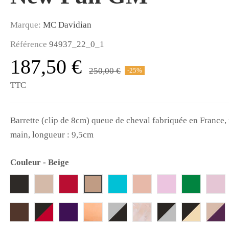
Marque:
MC Davidian
Référence
94937_22_0_1
187,50 €
250,00 €
-25%
TTC
Barrette (clip de 8cm) queue de cheval fabriquée en France, f
main, longueur : 9,5cm
Couleur
-
Beige
Beige
Noir
Poudre
Rouge
Bleu turquoise
Peach
Rose clair
Vert emer
Ros
Marron
Noir et rouge
Violet
Or
Gris et noir
Blanc nacre
Noir et gris
Noir et ivo
Pou