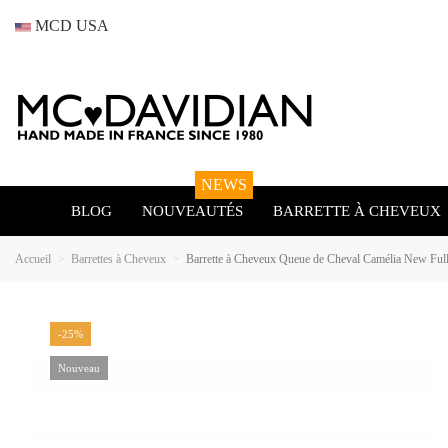
MCD USA
NEWS
BLOG
NOUVEAUTÉS
BARRETTE À CHEVEUX
Accueil
Barrettes à Cheveux
Barrette à Cheveux Queue de Cheval Camélia New Fu
-25%
Nouveau