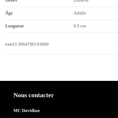
Genre
Unisexe
Âge
Adulte
Longueur
9.5 cm
ean13
3664790193600
Nous contacter
MC Davidian