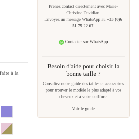
Prenez contact directement avec Marie-
Christine Davidian.
Envoyez un message WhatsApp au
+33 (0)6
51 75 22 67
.
Contacter sur WhatsApp
Besoin d'aide pour choisir la
bonne taille ?
aite à la
Consultez notre guide des tailles et accessoires
pour trouver le modèle le plus adapté à vos
cheveux et à votre coiffure.
Voir le guide
aude
e
Mauve
ire
dre et aubergine
Rose et vert kaki