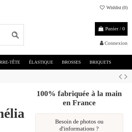
Wishlist (
0
)
Panier
/
0
Connexion
RRE-TÊTE
ÉLASTIQUE
BROSSES
BRIQUETS
100% fabriquée à la main
en France
élia
Besoin de photos ou
d'informations ?