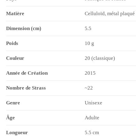
Matière
Celluloïd, métal plaqué
Dimension (cm)
5.5
Poids
10 g
Couleur
20 (classique)
Année de Création
2015
Nombre de Strass
~22
Genre
Unisexe
Âge
Adulte
Longueur
5.5 cm