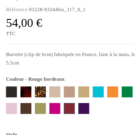
Référence
93228-93244bis_117_0_1
54,00 €
TTC
Barrette (clip de 6cm) fabriquée en France, faite à la main, l
5,5cm
Couleur
-
Rouge bordeaux
Noir
Ecaille
Tortue
Poudre
Beige
Beige clair
Bleu turquoise
Orange
Ver
Rouge bordeaux
Rose
Marron
Vert kaki
Fuchsia
Violet
Style